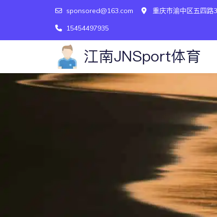
sponsored@163.com
重庆市渝中区五四路39
15454497935