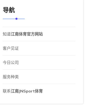
导航
知道
江南体育官方网站
客户见证
今日公司
服务种类
联系
江南JNSport体育