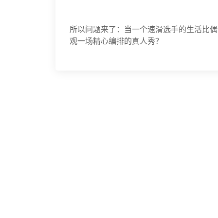
所以问题来了：当一个速滑选手的生活比偶
观一场精心编排的真人秀？