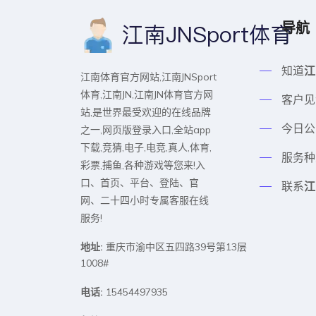
导航
知道
江
江南体育官方网站,江南JNSport
体育,江南JN,江南JN体育官方网
客户见
站,是世界最受欢迎的在线品牌
今日公
之一,网页版登录入口,全站app
下载,竞猜,电子,电竞,真人,体育,
服务种
彩票,捕鱼,各种游戏等您来!入
口、首页、平台、登陆、官
联系
江
网、二十四小时专属客服在线
服务!
地址:
重庆市渝中区五四路39号第13层
1008#
电话:
15454497935